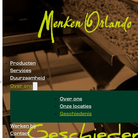
Producten
Services
Duurzaamheid
Over ons
Over ons
Onze locaties
Onze
Geschiedenis
Werken bij
Geschieden
Contact